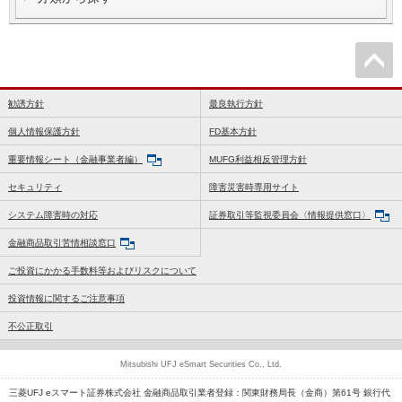
勧誘方針
最良執行方針
個人情報保護方針
FD基本方針
重要情報シート（金融事業者編）
MUFG利益相反管理方針
セキュリティ
障害災害時専用サイト
システム障害時の対応
証券取引等監視委員会〈情報提供窓口〉
金融商品取引苦情相談窓口
ご投資にかかる手数料等およびリスクについて
投資情報に関するご注意事項
不公正取引
Mitsubishi UFJ eSmart Securities Co., Ltd.
三菱UFJ eスマート証券株式会社 金融商品取引業者登録：関東財務局長（金商）第61号 銀行代