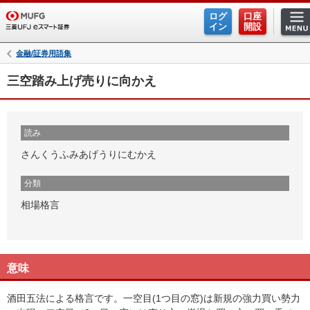
ログ
口座
イン
開設
金融/証券用語集
三空踏み上げ売りに向かえ
読み
さんくうふみあげうりにむかえ
分類
相場格言
意味
酒田五法による格言です。一空目(1つ目の窓)は新規の強力買い勢力