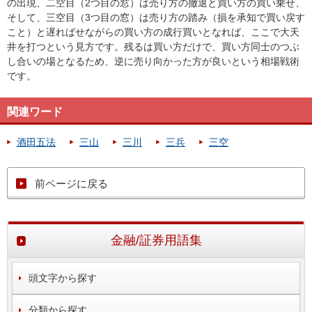
の出現、二空目（2つ目の窓）は売り方の撤退と買い方の買い乗せ、
そして、三空目（3つ目の窓）は売り方の踏み（損を承知で買い戻す
こと）と遅ればせながらの買い方の成行買いとなれば、ここで大天
井を打つという見方です。残るは買い方だけで、買い方同士のつぶ
し合いの場となるため、逆に売り向かった方が良いという相場戦術
です。
関連ワード
酒田五法
三山
三川
三兵
三空
前ページに戻る
金融/証券用語集
頭文字から探す
分類から探す