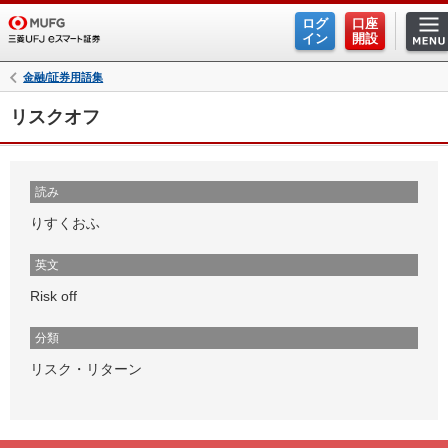
ログ
口座
イン
開設
金融/証券用語集
リスクオフ
読み
りすくおふ
英文
Risk off
分類
リスク・リターン