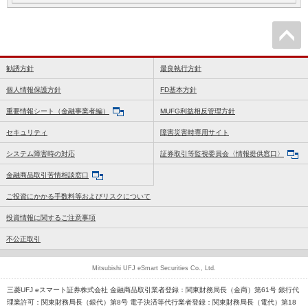
勧誘方針
最良執行方針
個人情報保護方針
FD基本方針
重要情報シート（金融事業者編）
MUFG利益相反管理方針
セキュリティ
障害災害時専用サイト
システム障害時の対応
証券取引等監視委員会〈情報提供窓口〉
金融商品取引苦情相談窓口
ご投資にかかる手数料等およびリスクについて
投資情報に関するご注意事項
不公正取引
Mitsubishi UFJ eSmart Securities Co., Ltd.
三菱UFJ eスマート証券株式会社 金融商品取引業者登録：関東財務局長（金商）第61号 銀行代
理業許可：関東財務局長（銀代）第8号 電子決済等代行業者登録：関東財務局長（電代）第18