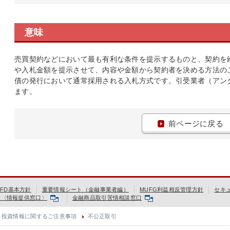
意味
売買契約などにおいて最も有利な条件を提示するものと、契約を
や入札金額を提示させて、内容や金額から契約者を決める方法の
債の発行において通常採用される入札方式です。引受業者（アン
ます。
前ページに戻る
FD基本方針
重要情報シート（金融事業者編）
MUFG利益相反管理方針
セキ
会〈情報提供窓口〉
金融商品取引苦情相談窓口
投資情報に関するご注意事項
不公正取引