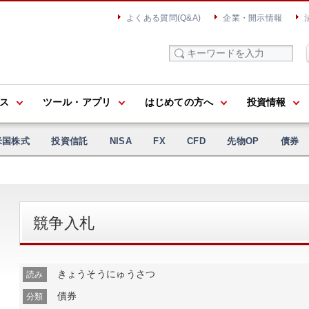
よくある質問(Q&A)
企業・開示情報
ス
ツール・アプリ
はじめての方へ
投資情報
米国株式
投資信託
NISA
FX
CFD
先物OP
債券
競争入札
きょうそうにゅうさつ
読み
債券
分類