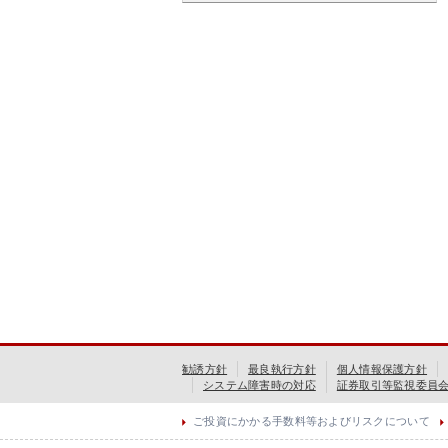
勧誘方針
最良執行方針
個人情報保護方針
システム障害時の対応
証券取引等監視委員
ご投資にかかる手数料等およびリスクについて