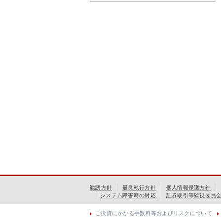
勧誘方針
最良執行方針
個人情報保護方針
システム障害時の対応
証券取引等監視委員
ご投資にかかる手数料等およびリスクについて