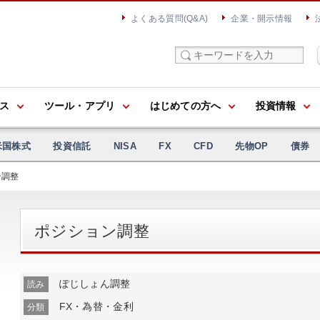
よくある質問(Q&A)
企業・開示情報
ス
ツール・アプリ
はじめての方へ
投資情報
米国株式
投資信託
NISA
FX
CFD
先物OP
債券
ン調整
ポジション調整
ぽじしょん調整
読み
FX・為替・金利
分類