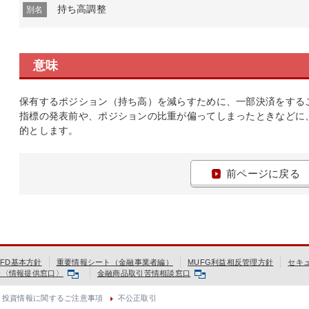
持ち高調整
別名
意味
保有するポジション（持ち高）を減らすために、一部決済をする
指標の発表前や、ポジションの比重が偏ってしまったときなどに
的とします。
前ページに戻る
FD基本方針
重要情報シート（金融事業者編）
MUFG利益相反管理方針
セキ
会〈情報提供窓口〉
金融商品取引苦情相談窓口
投資情報に関するご注意事項
不公正取引