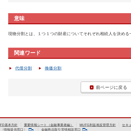
意味
現物分割とは、１つ１つの財産についてそれぞれ相続人を決める
関連ワード
代償分割
換価分割
前ページに戻る
FD基本方針
重要情報シート（金融事業者編）
MUFG利益相反管理方針
セキ
会〈情報提供窓口〉
金融商品取引苦情相談窓口