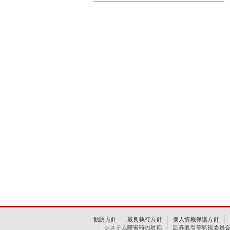
勧誘方針
最良執行方針
個人情報保護方針
システム障害時の対応
証券取引等監視委員