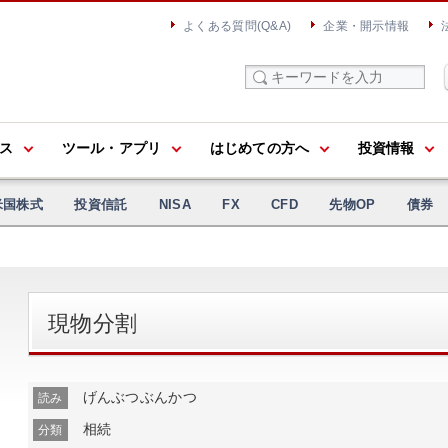
よくある質問(Q&A)
企業・開示情報
ス
ツール・アプリ
はじめての方へ
投資情報
米国株式
投資信託
NISA
FX
CFD
先物OP
債券
現物分割
げんぶつぶんかつ
読み
相続
分類