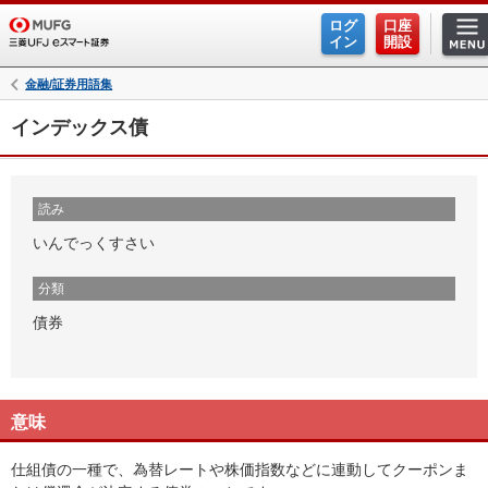
ログ
口座
イン
開設
金融/証券用語集
インデックス債
読み
いんでっくすさい
分類
債券
意味
仕組債の一種で、為替レートや株価指数などに連動してクーポンま