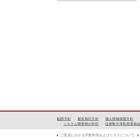
勧誘方針
最良執行方針
個人情報保護方針
システム障害時の対応
証券取引等監視委員
ご投資にかかる手数料等およびリスクについて