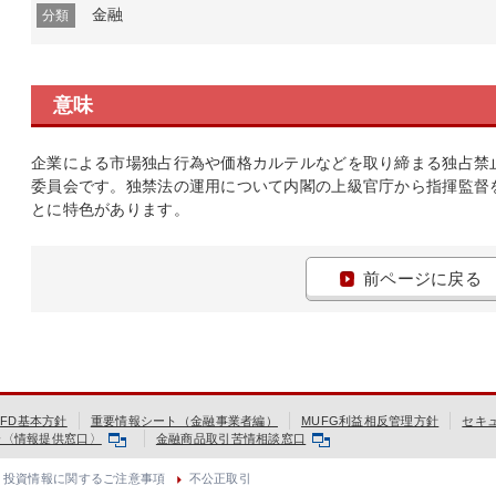
金融
分類
意味
企業による市場独占行為や価格カルテルなどを取り締まる独占禁
委員会です。独禁法の運用について内閣の上級官庁から指揮監督
とに特色があります。
前ページに戻る
FD基本方針
重要情報シート（金融事業者編）
MUFG利益相反管理方針
セキ
会〈情報提供窓口〉
金融商品取引苦情相談窓口
投資情報に関するご注意事項
不公正取引