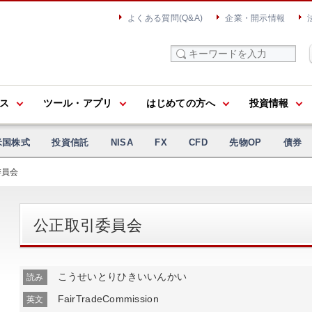
よくある質問(Q&A)
企業・開示情報
ス
ツール・アプリ
はじめての方へ
投資情報
米国株式
投資信託
NISA
FX
CFD
先物OP
債券
委員会
公正取引委員会
こうせいとりひきいいんかい
読み
FairTradeCommission
英文