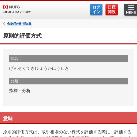
ログ
口座
イン
開設
金融/証券用語集
原則的評価方式
読み
げんそくてきひょうかほうしき
分類
指標・分析
意味
原則的評価方式は、取引相場のない株式を評価する際に、評価する