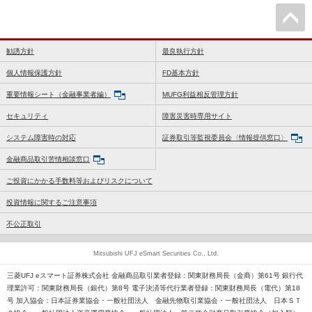
勧誘方針
最良執行方針
個人情報保護方針
FD基本方針
重要情報シート（金融事業者編）
MUFG利益相反管理方針
セキュリティ
障害災害時専用サイト
システム障害時の対応
証券取引等監視委員会〈情報提供窓口〉
金融商品取引苦情相談窓口
ご投資にかかる手数料等およびリスクについて
投資情報に関するご注意事項
不公正取引
Mitsubishi UFJ eSmart Securities Co., Ltd.
三菱UFJ eスマート証券株式会社 金融商品取引業者登録：関東財務局長（金商）第61号 銀行代
理業許可：関東財務局長（銀代）第8号 電子決済等代行業者登録：関東財務局長（電代）第18
号 加入協会：日本証券業協会・一般社団法人 金融先物取引業協会・一般社団法人 日本ＳＴ