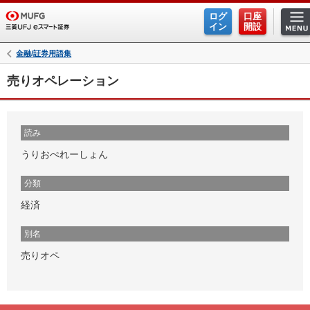
ログ
口座
イン
開設
金融/証券用語集
売りオペレーション
読み
うりおぺれーしょん
分類
経済
別名
売りオペ