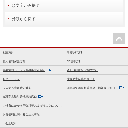
頭文字から探す
分類から探す
勧誘方針
最良執行方針
個人情報保護方針
FD基本方針
重要情報シート（金融事業者編）
MUFG利益相反管理方針
セキュリティ
障害災害時専用サイト
システム障害時の対応
証券取引等監視委員会〈情報提供窓口〉
金融商品取引苦情相談窓口
ご投資にかかる手数料等およびリスクについて
投資情報に関するご注意事項
不公正取引