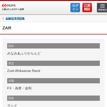
ログ
口座
イン
開設
金融/証券用語集
ZAR
読み
みなみあふりからんど
英文
Zuid-Afrikaanse Rand
分類
FX・為替・金利
別名
ランド