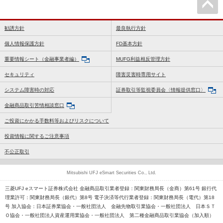
勧誘方針
最良執行方針
個人情報保護方針
FD基本方針
重要情報シート（金融事業者編）
MUFG利益相反管理方針
セキュリティ
障害災害時専用サイト
システム障害時の対応
証券取引等監視委員会〈情報提供窓口〉
金融商品取引苦情相談窓口
ご投資にかかる手数料等およびリスクについて
投資情報に関するご注意事項
不公正取引
Mitsubishi UFJ eSmart Securities Co., Ltd.
三菱UFJ eスマート証券株式会社 金融商品取引業者登録：関東財務局長（金商）第61号 銀行代
理業許可：関東財務局長（銀代）第8号 電子決済等代行業者登録：関東財務局長（電代）第18
号 加入協会：日本証券業協会・一般社団法人 金融先物取引業協会・一般社団法人 日本ＳＴ
Ｏ協会・一般社団法人資産運用業協会・一般社団法人 第二種金融商品取引業協会（加入順）