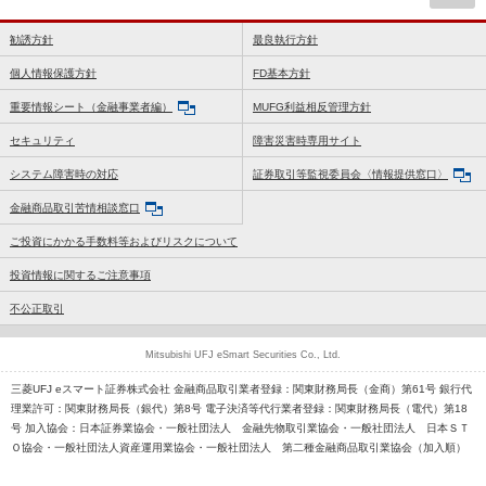
勧誘方針
最良執行方針
個人情報保護方針
FD基本方針
重要情報シート（金融事業者編）
MUFG利益相反管理方針
セキュリティ
障害災害時専用サイト
システム障害時の対応
証券取引等監視委員会〈情報提供窓口〉
金融商品取引苦情相談窓口
ご投資にかかる手数料等およびリスクについて
投資情報に関するご注意事項
不公正取引
Mitsubishi UFJ eSmart Securities Co., Ltd.
三菱UFJ eスマート証券株式会社 金融商品取引業者登録：関東財務局長（金商）第61号 銀行代
理業許可：関東財務局長（銀代）第8号 電子決済等代行業者登録：関東財務局長（電代）第18
号 加入協会：日本証券業協会・一般社団法人 金融先物取引業協会・一般社団法人 日本ＳＴ
Ｏ協会・一般社団法人資産運用業協会・一般社団法人 第二種金融商品取引業協会（加入順）