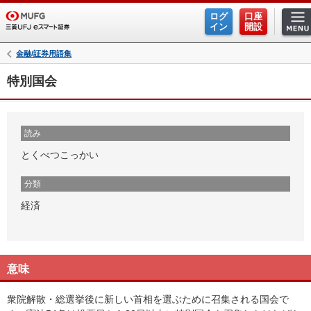
ログ
口座
イン
開設
金融/証券用語集
特別国会
読み
とくべつこっかい
分類
経済
意味
衆院解散・総選挙後に新しい首相を選ぶために召集される国会で