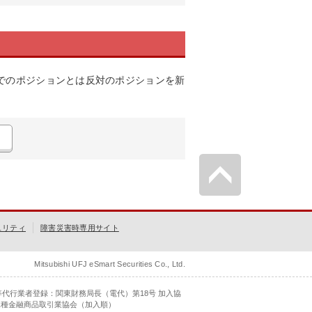
でのポジションとは反対のポジションを新
ュリティ
障害災害時専用サイト
Mitsubishi UFJ eSmart Securities Co., Ltd.
等代行業者登録：関東財務局長（電代）第18号 加入協
二種金融商品取引業協会（加入順）