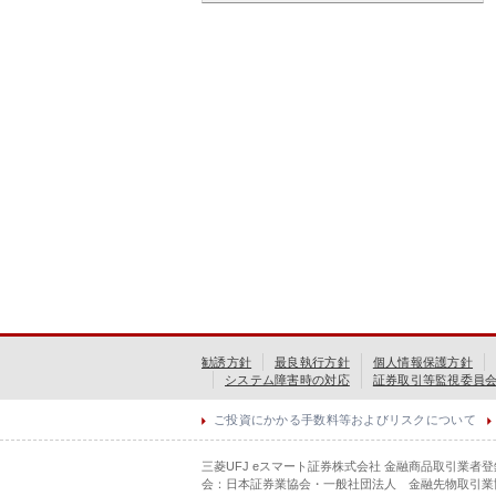
勧誘方針
最良執行方針
個人情報保護方針
システム障害時の対応
証券取引等監視委員
ご投資にかかる手数料等およびリスクについて
三菱UFJ eスマート証券株式会社 金融商品取引業者
会：日本証券業協会・一般社団法人 金融先物取引業