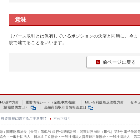
意味
リバース取引とは保有しているポジションの決済と同時に、今ま
規で建てることをいいます。
前ページに戻る
FD基本方針
重要情報シート（金融事業者編）
MUFG利益相反管理方針
セキ
会〈情報提供窓口〉
金融商品取引苦情相談窓口
投資情報に関するご注意事項
不公正取引
登録：関東財務局長（金商）第61号 銀行代理業許可：関東財務局長（銀代）第8号 電子決済
協会・一般社団法人 日本ＳＴＯ協会・一般社団法人資産運用業協会・一般社団法人 第