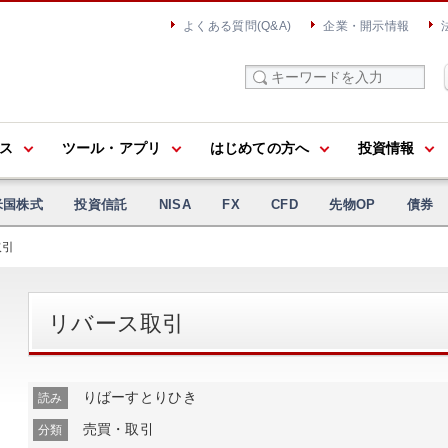
よくある質問(Q&A)
企業・開示情報
ス
ツール・アプリ
はじめての方へ
投資情報
米国株式
投資信託
NISA
FX
CFD
先物OP
債券
取引
リバース取引
りばーすとりひき
読み
売買・取引
分類