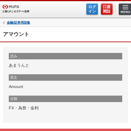
ログ
口座
イン
開設
金融/証券用語集
アマウント
読み
あまうんと
英文
Amount
分類
FX・為替・金利