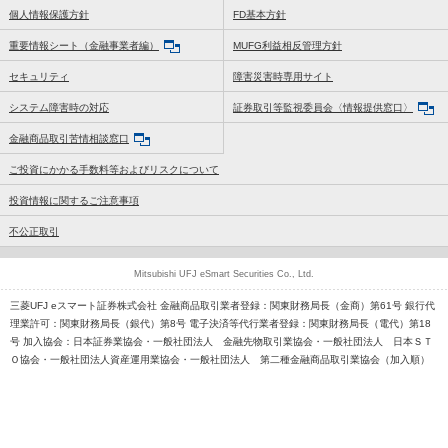
個人情報保護方針
FD基本方針
重要情報シート（金融事業者編）
MUFG利益相反管理方針
セキュリティ
障害災害時専用サイト
システム障害時の対応
証券取引等監視委員会〈情報提供窓口〉
金融商品取引苦情相談窓口
ご投資にかかる手数料等およびリスクについて
投資情報に関するご注意事項
不公正取引
Mitsubishi UFJ eSmart Securities Co., Ltd.
三菱UFJ eスマート証券株式会社 金融商品取引業者登録：関東財務局長（金商）第61号 銀行代
理業許可：関東財務局長（銀代）第8号 電子決済等代行業者登録：関東財務局長（電代）第18
号 加入協会：日本証券業協会・一般社団法人 金融先物取引業協会・一般社団法人 日本ＳＴ
Ｏ協会・一般社団法人資産運用業協会・一般社団法人 第二種金融商品取引業協会（加入順）