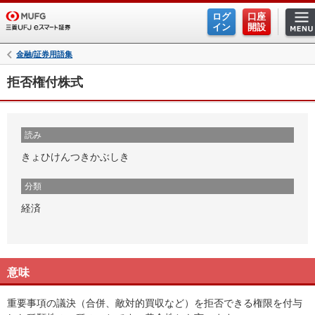
ログ
口座
イン
開設
金融/証券用語集
拒否権付株式
読み
きょひけんつきかぶしき
分類
経済
意味
重要事項の議決（合併、敵対的買収など）を拒否できる権限を付与