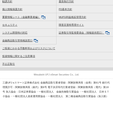
勧誘方針
最良執行方針
個人情報保護方針
FD基本方針
重要情報シート（金融事業者編）
MUFG利益相反管理方針
セキュリティ
障害災害時専用サイト
システム障害時の対応
証券取引等監視委員会〈情報提供窓口〉
金融商品取引苦情相談窓口
ご投資にかかる手数料等およびリスクについて
投資情報に関するご注意事項
不公正取引
Mitsubishi UFJ eSmart Securities Co., Ltd.
三菱UFJ eスマート証券株式会社 金融商品取引業者登録：関東財務局長（金商）第61号 銀行代
理業許可：関東財務局長（銀代）第8号 電子決済等代行業者登録：関東財務局長（電代）第18
号 加入協会：日本証券業協会・一般社団法人 金融先物取引業協会・一般社団法人 日本ＳＴ
Ｏ協会・一般社団法人資産運用業協会・一般社団法人 第二種金融商品取引業協会（加入順）