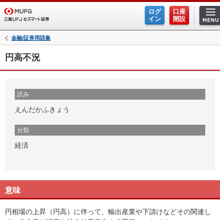
ログ
口座
イン
開設
金融/証券用語集
円高不況
読み
えんだかふきょう
分類
経済
意味
円相場の上昇（円高）に伴って、輸出産業や下請けなどその関連し