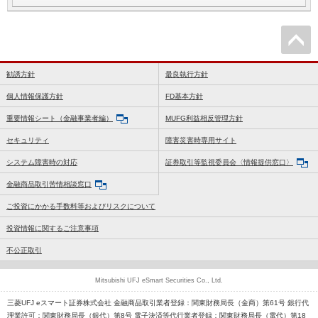
勧誘方針
最良執行方針
個人情報保護方針
FD基本方針
重要情報シート（金融事業者編）
MUFG利益相反管理方針
セキュリティ
障害災害時専用サイト
システム障害時の対応
証券取引等監視委員会〈情報提供窓口〉
金融商品取引苦情相談窓口
ご投資にかかる手数料等およびリスクについて
投資情報に関するご注意事項
不公正取引
Mitsubishi UFJ eSmart Securities Co., Ltd.
三菱UFJ eスマート証券株式会社 金融商品取引業者登録：関東財務局長（金商）第61号 銀行代
理業許可：関東財務局長（銀代）第8号 電子決済等代行業者登録：関東財務局長（電代）第18