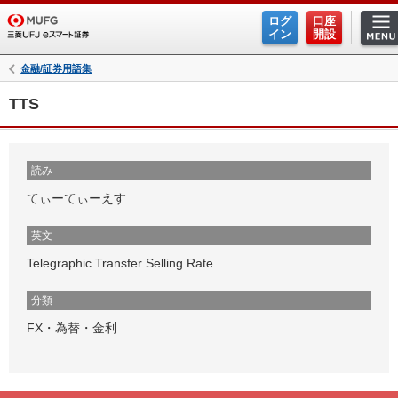
ログ
口座
イン
開設
金融/証券用語集
TTS
読み
てぃーてぃーえす
英文
Telegraphic Transfer Selling Rate
分類
FX・為替・金利