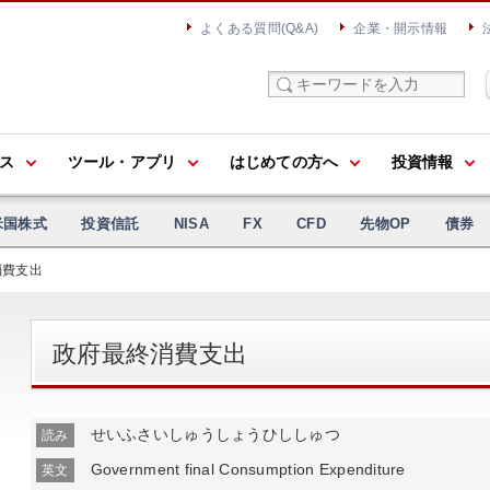
よくある質問(Q&A)
企業・開示情報
ス
ツール・アプリ
はじめての方へ
投資情報
米国株式
投資信託
NISA
FX
CFD
先物OP
債券
消費支出
政府最終消費支出
せいふさいしゅうしょうひししゅつ
読み
Government final Consumption Expenditure
英文