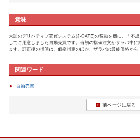
意味
大証のデリバティブ売買システム(J-GATE)の稼動を機に、「
してご用意しました自動売買です。当初の指値注文がザラバ中に
ます。訂正後の指値は、価格指定のほか、ザラバの最終価格から
関連ワード
自動売買
前ページに戻る