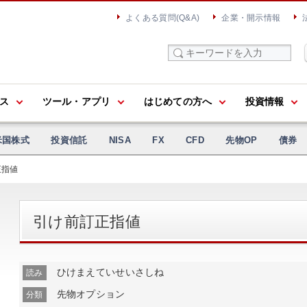
よくある質問(Q&A)
企業・開示情報
ス
ツール・アプリ
はじめての方へ
投資情報
米国株式
投資信託
NISA
FX
CFD
先物OP
債券
正指値
引け前訂正指値
ひけまえていせいさしね
読み
先物オプション
分類