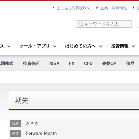
よくある質問(Q&A)
企業・開示情報
ス
ツール・アプリ
はじめての方へ
投資情報
米国株式
投資信託
NISA
FX
CFD
先物OP
債券
期先
きさき
読み
Forward Month
英文