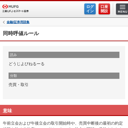
ログ
口座
イン
開設
金融/証券用語集
同時呼値ルール
読み
どうじよびねるーる
分類
売買・取引
意味
午前立会および午後立会の取引開始時や、売買中断後の最初の約定