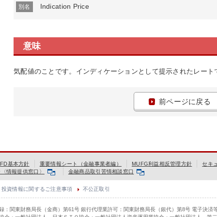
Indication Price
別名
意味
気配値のことです。インディケーションとして提示されたレート
前ページに戻る
FD基本方針
重要情報シート（金融事業者編）
MUFG利益相反管理方針
セキ
会〈情報提供窓口〉
金融商品取引苦情相談窓口
投資情報に関するご注意事項
不公正取引
登録：関東財務局長（金商）第61号 銀行代理業許可：関東財務局長（銀代）第8号 電子決済