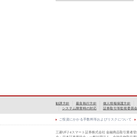
勧誘方針
最良執行方針
個人情報保護方針
システム障害時の対応
証券取引等監視委員
ご投資にかかる手数料等およびリスクについて
三菱UFJ eスマート証券株式会社 金融商品取引業者