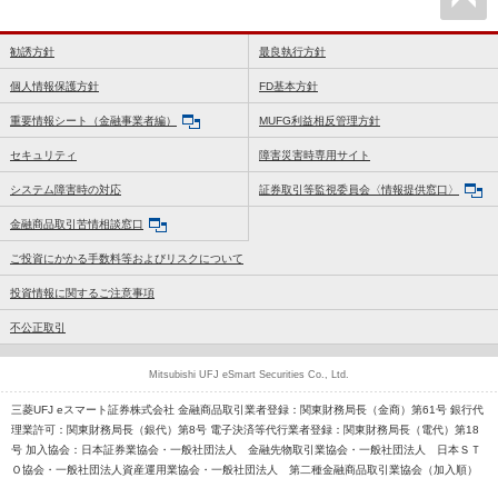
勧誘方針
最良執行方針
個人情報保護方針
FD基本方針
重要情報シート（金融事業者編）
MUFG利益相反管理方針
セキュリティ
障害災害時専用サイト
システム障害時の対応
証券取引等監視委員会〈情報提供窓口〉
金融商品取引苦情相談窓口
ご投資にかかる手数料等およびリスクについて
投資情報に関するご注意事項
不公正取引
Mitsubishi UFJ eSmart Securities Co., Ltd.
三菱UFJ eスマート証券株式会社 金融商品取引業者登録：関東財務局長（金商）第61号 銀行代
理業許可：関東財務局長（銀代）第8号 電子決済等代行業者登録：関東財務局長（電代）第18
号 加入協会：日本証券業協会・一般社団法人 金融先物取引業協会・一般社団法人 日本ＳＴ
Ｏ協会・一般社団法人資産運用業協会・一般社団法人 第二種金融商品取引業協会（加入順）