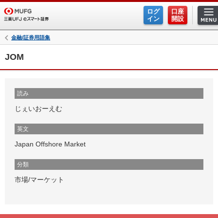
ログ
口座
イン
開設
金融/証券用語集
JOM
読み
じぇいおーえむ
英文
Japan Offshore Market
分類
市場/マーケット