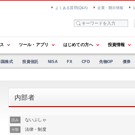
よくある質問(Q&A)
企業・開示情報
ス
ツール・アプリ
はじめての方へ
投資情報
米国株式
投資信託
NISA
FX
CFD
先物OP
債券
内部者
ないぶしゃ
読み
法律・制度
分類