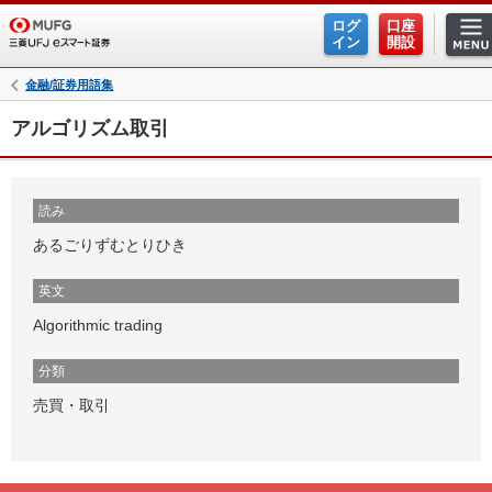
ログ
口座
イン
開設
金融/証券用語集
アルゴリズム取引
読み
あるごりずむとりひき
英文
Algorithmic trading
分類
売買・取引