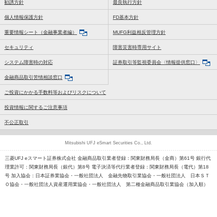
勧誘方針
最良執行方針
個人情報保護方針
FD基本方針
重要情報シート（金融事業者編）
MUFG利益相反管理方針
セキュリティ
障害災害時専用サイト
システム障害時の対応
証券取引等監視委員会〈情報提供窓口〉
金融商品取引苦情相談窓口
ご投資にかかる手数料等およびリスクについて
投資情報に関するご注意事項
不公正取引
Mitsubishi UFJ eSmart Securities Co., Ltd.
三菱UFJ eスマート証券株式会社 金融商品取引業者登録：関東財務局長（金商）第61号 銀行代
理業許可：関東財務局長（銀代）第8号 電子決済等代行業者登録：関東財務局長（電代）第18
号 加入協会：日本証券業協会・一般社団法人 金融先物取引業協会・一般社団法人 日本ＳＴ
Ｏ協会・一般社団法人資産運用業協会・一般社団法人 第二種金融商品取引業協会（加入順）