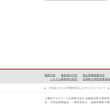
勧誘方針
最良執行方針
個人情報保護方針
システム障害時の対応
証券取引等監視委員
ご投資にかかる手数料等およびリスクについて
三菱UFJ eスマート証券株式会社 金融商品取引業者
会：日本証券業協会・一般社団法人 金融先物取引業