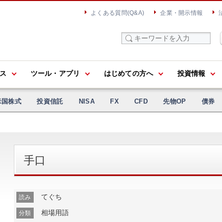
よくある質問(Q&A)
企業・開示情報
ス
ツール・アプリ
はじめての方へ
投資情報
米国株式
投資信託
NISA
FX
CFD
先物OP
債券
手口
てぐち
読み
相場用語
分類