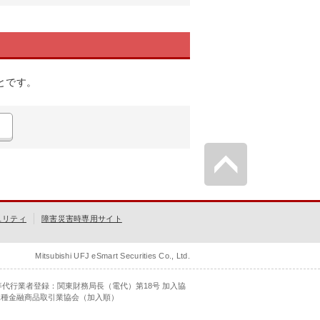
とです。
ュリティ
障害災害時専用サイト
Mitsubishi UFJ eSmart Securities Co., Ltd.
等代行業者登録：関東財務局長（電代）第18号 加入協
二種金融商品取引業協会（加入順）