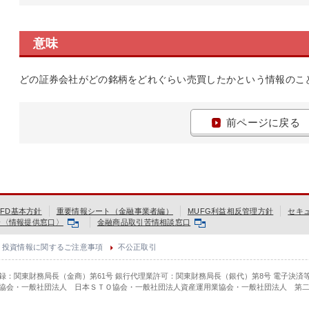
意味
どの証券会社がどの銘柄をどれぐらい売買したかという情報のこ
前ページに戻る
FD基本方針
重要情報シート（金融事業者編）
MUFG利益相反管理方針
セキ
会〈情報提供窓口〉
金融商品取引苦情相談窓口
投資情報に関するご注意事項
不公正取引
登録：関東財務局長（金商）第61号 銀行代理業許可：関東財務局長（銀代）第8号 電子決済
協会・一般社団法人 日本ＳＴＯ協会・一般社団法人資産運用業協会・一般社団法人 第