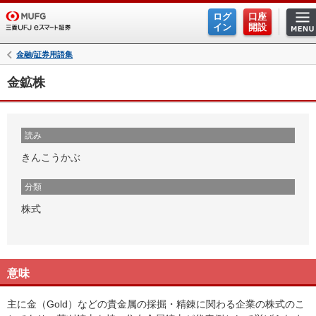
ログ
口座
イン
開設
金融/証券用語集
金鉱株
読み
きんこうかぶ
分類
株式
意味
主に金（Gold）などの貴金属の採掘・精錬に関わる企業の株式のこ