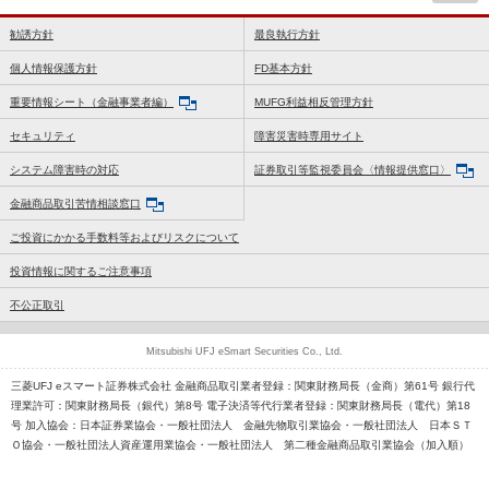
勧誘方針
最良執行方針
個人情報保護方針
FD基本方針
重要情報シート（金融事業者編）
MUFG利益相反管理方針
セキュリティ
障害災害時専用サイト
システム障害時の対応
証券取引等監視委員会〈情報提供窓口〉
金融商品取引苦情相談窓口
ご投資にかかる手数料等およびリスクについて
投資情報に関するご注意事項
不公正取引
Mitsubishi UFJ eSmart Securities Co., Ltd.
三菱UFJ eスマート証券株式会社 金融商品取引業者登録：関東財務局長（金商）第61号 銀行代
理業許可：関東財務局長（銀代）第8号 電子決済等代行業者登録：関東財務局長（電代）第18
号 加入協会：日本証券業協会・一般社団法人 金融先物取引業協会・一般社団法人 日本ＳＴ
Ｏ協会・一般社団法人資産運用業協会・一般社団法人 第二種金融商品取引業協会（加入順）