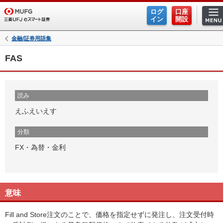
ログ
口座
イン
開設
金融/証券用語集
FAS
読み
えふえいえす
分類
FX・為替・金利
意味
Fill and Store注文のことで、価格を指定せずに発注し、注文受付時