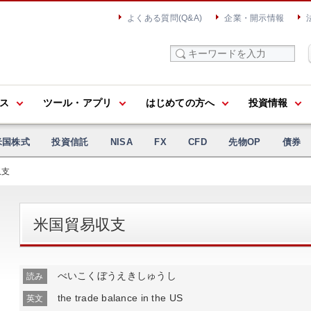
よくある質問(Q&A)
企業・開示情報
ス
ツール・アプリ
はじめての方へ
投資情報
米国株式
投資信託
NISA
FX
CFD
先物OP
債券
収支
米国貿易収支
べいこくぼうえきしゅうし
読み
the trade balance in the US
英文