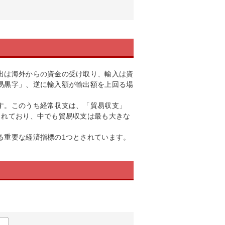
出は海外からの資金の受け取り、輸入は資
易黒字」、逆に輸入額が輸出額を上回る場
す。このうち経常収支は、「貿易収支」
されており、中でも貿易収支は最も大きな
る重要な経済指標の1つとされています。