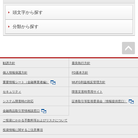
頭文字から探す
分類から探す
勧誘方針
最良執行方針
個人情報保護方針
FD基本方針
重要情報シート（金融事業者編）
MUFG利益相反管理方針
セキュリティ
障害災害時専用サイト
システム障害時の対応
証券取引等監視委員会〈情報提供窓口〉
金融商品取引苦情相談窓口
ご投資にかかる手数料等およびリスクについて
投資情報に関するご注意事項