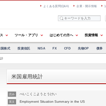
よくある質問(Q&A)
企業・開示情報
ス
ツール・アプリ
はじめての方へ
投資情報
米国株式
投資信託
NISA
FX
CFD
先物OP
債券
統計
米国雇用統計
べいこくこようとうけい
読み
Employment Situation Summary in the US
英文