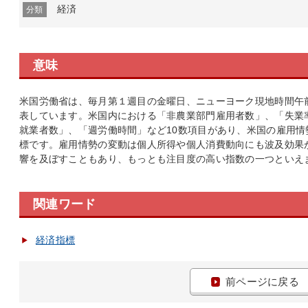
経済
分類
意味
米国労働省は、毎月第１週目の金曜日、ニューヨーク現地時間午前
表しています。米国内における「非農業部門雇用者数」、「失業
就業者数」、「週労働時間」など10数項目があり、米国の雇用
標です。雇用情勢の変動は個人所得や個人消費動向にも波及効果
響を及ぼすこともあり、もっとも注目度の高い指数の一つといえ
関連ワード
経済指標
前ページに戻る