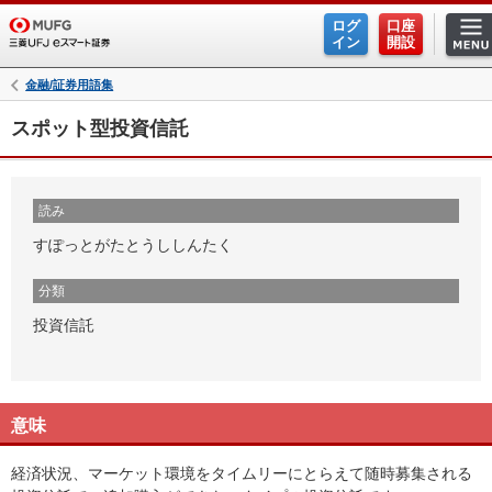
ログ
口座
イン
開設
金融/証券用語集
スポット型投資信託
読み
すぽっとがたとうししんたく
分類
投資信託
意味
経済状況、マーケット環境をタイムリーにとらえて随時募集される