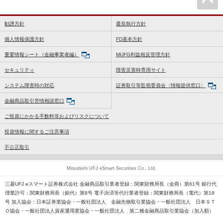
勧誘方針
最良執行方針
個人情報保護方針
FD基本方針
重要情報シート（金融事業者編）
MUFG利益相反管理方針
セキュリティ
障害災害時専用サイト
システム障害時の対応
証券取引等監視委員会〈情報提供窓口〉
金融商品取引苦情相談窓口
ご投資にかかる手数料等およびリスクについて
投資情報に関するご注意事項
不公正取引
Mitsubishi UFJ eSmart Securities Co., Ltd.
三菱UFJ eスマート証券株式会社 金融商品取引業者登録：関東財務局長（金商）第61号 銀行代
理業許可：関東財務局長（銀代）第8号 電子決済等代行業者登録：関東財務局長（電代）第18
号 加入協会：日本証券業協会・一般社団法人 金融先物取引業協会・一般社団法人 日本ＳＴ
Ｏ協会・一般社団法人資産運用業協会・一般社団法人 第二種金融商品取引業協会（加入順）