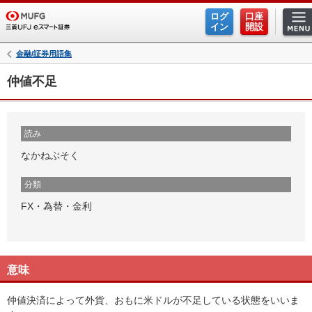
ログ
口座
イン
開設
金融/証券用語集
仲値不足
読み
なかねぶそく
分類
FX・為替・金利
意味
仲値決済によって外貨、おもに米ドルが不足している状態をいいま