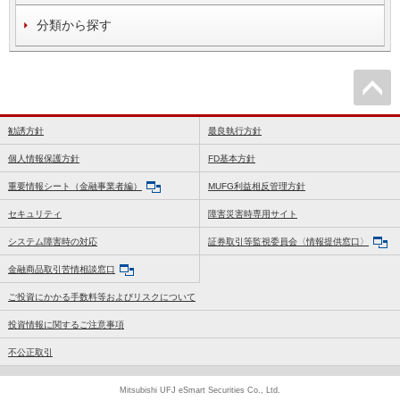
分類から探す
勧誘方針
最良執行方針
個人情報保護方針
FD基本方針
重要情報シート（金融事業者編）
MUFG利益相反管理方針
セキュリティ
障害災害時専用サイト
システム障害時の対応
証券取引等監視委員会〈情報提供窓口〉
金融商品取引苦情相談窓口
ご投資にかかる手数料等およびリスクについて
投資情報に関するご注意事項
不公正取引
Mitsubishi UFJ eSmart Securities Co., Ltd.