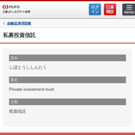
ログ
口座
イン
開設
金融/証券用語集
私募投資信託
読み
しぼとうししんたく
英文
Private investment trust
分類
投資信託