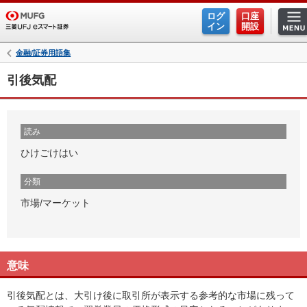
ログ
口座
イン
開設
金融/証券用語集
引後気配
読み
ひけごけはい
分類
市場/マーケット
意味
引後気配とは、大引け後に取引所が表示する参考的な市場に残って