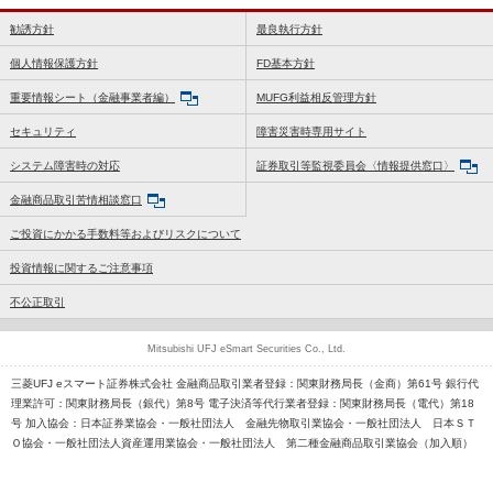
勧誘方針
最良執行方針
個人情報保護方針
FD基本方針
重要情報シート（金融事業者編）
MUFG利益相反管理方針
セキュリティ
障害災害時専用サイト
システム障害時の対応
証券取引等監視委員会〈情報提供窓口〉
金融商品取引苦情相談窓口
ご投資にかかる手数料等およびリスクについて
投資情報に関するご注意事項
不公正取引
Mitsubishi UFJ eSmart Securities Co., Ltd.
三菱UFJ eスマート証券株式会社 金融商品取引業者登録：関東財務局長（金商）第61号 銀行代
理業許可：関東財務局長（銀代）第8号 電子決済等代行業者登録：関東財務局長（電代）第18
号 加入協会：日本証券業協会・一般社団法人 金融先物取引業協会・一般社団法人 日本ＳＴ
Ｏ協会・一般社団法人資産運用業協会・一般社団法人 第二種金融商品取引業協会（加入順）