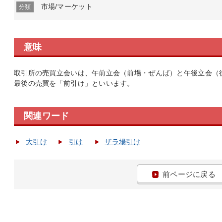
市場/マーケット
分類
意味
取引所の売買立会いは、午前立会（前場・ぜんば）と午後立会（
最後の売買を「前引け」といいます。
関連ワード
大引け
引け
ザラ場引け
前ページに戻る