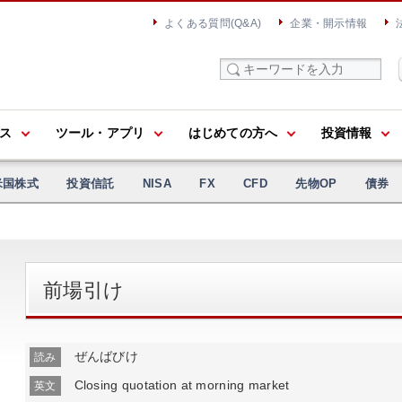
よくある質問(Q&A)
企業・開示情報
ス
ツール・アプリ
はじめての方へ
投資情報
米国株式
投資信託
NISA
FX
CFD
先物OP
債券
前場引け
ぜんばびけ
読み
Closing quotation at morning market
英文