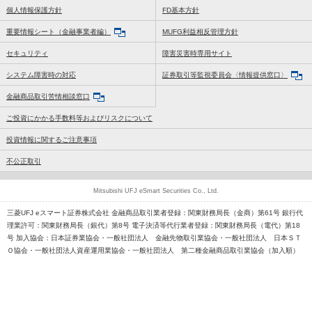
個人情報保護方針
FD基本方針
重要情報シート（金融事業者編）
MUFG利益相反管理方針
セキュリティ
障害災害時専用サイト
システム障害時の対応
証券取引等監視委員会〈情報提供窓口〉
金融商品取引苦情相談窓口
ご投資にかかる手数料等およびリスクについて
投資情報に関するご注意事項
不公正取引
Mitsubishi UFJ eSmart Securities Co., Ltd.
三菱UFJ eスマート証券株式会社 金融商品取引業者登録：関東財務局長（金商）第61号 銀行代
理業許可：関東財務局長（銀代）第8号 電子決済等代行業者登録：関東財務局長（電代）第18
号 加入協会：日本証券業協会・一般社団法人 金融先物取引業協会・一般社団法人 日本ＳＴ
Ｏ協会・一般社団法人資産運用業協会・一般社団法人 第二種金融商品取引業協会（加入順）