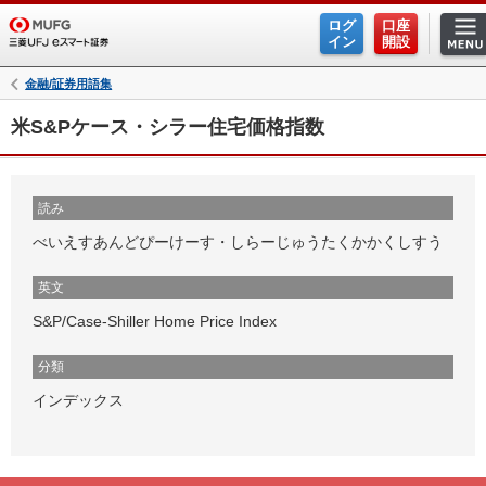
ログ
口座
イン
開設
金融/証券用語集
米S&Pケース・シラー住宅価格指数
読み
べいえすあんどぴーけーす・しらーじゅうたくかかくしすう
英文
S&P/Case-Shiller Home Price Index
分類
インデックス