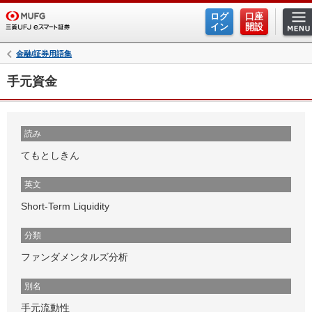
ログ
口座
イン
開設
金融/証券用語集
手元資金
読み
てもとしきん
英文
Short-Term Liquidity
分類
ファンダメンタルズ分析
別名
手元流動性