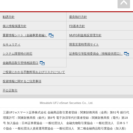
勧誘方針
最良執行方針
個人情報保護方針
FD基本方針
重要情報シート（金融事業者編）
MUFG利益相反管理方針
セキュリティ
障害災害時専用サイト
システム障害時の対応
証券取引等監視委員会〈情報提供窓口〉
金融商品取引苦情相談窓口
ご投資にかかる手数料等およびリスクについて
投資情報に関するご注意事項
不公正取引
Mitsubishi UFJ eSmart Securities Co., Ltd.
三菱UFJ eスマート証券株式会社 金融商品取引業者登録：関東財務局長（金商）第61号 銀行代
理業許可：関東財務局長（銀代）第8号 電子決済等代行業者登録：関東財務局長（電代）第18
号 加入協会：日本証券業協会・一般社団法人 金融先物取引業協会・一般社団法人 日本ＳＴ
Ｏ協会・一般社団法人資産運用業協会・一般社団法人 第二種金融商品取引業協会（加入順）