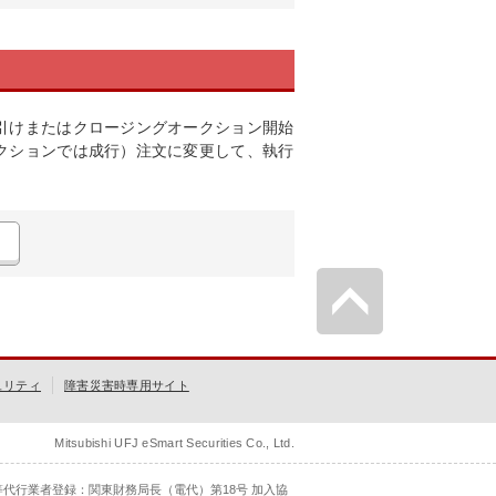
引けまたはクロージングオークション開始
クションでは成行）注文に変更して、執行
ュリティ
障害災害時専用サイト
Mitsubishi UFJ eSmart Securities Co., Ltd.
等代行業者登録：関東財務局長（電代）第18号 加入協