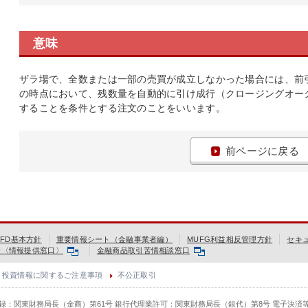
意味
ザラ場で、全数または一部の売買が成立しなかった場合には、前
の時点において、残数量を自動的に引け成行（クロージングオー
することを条件とする注文のことをいいます。
前ページに戻る
FD基本方針
重要情報シート（金融事業者編）
MUFG利益相反管理方針
セキ
会〈情報提供窓口〉
金融商品取引苦情相談窓口
投資情報に関するご注意事項
不公正取引
登録：関東財務局長（金商）第61号 銀行代理業許可：関東財務局長（銀代）第8号 電子決済