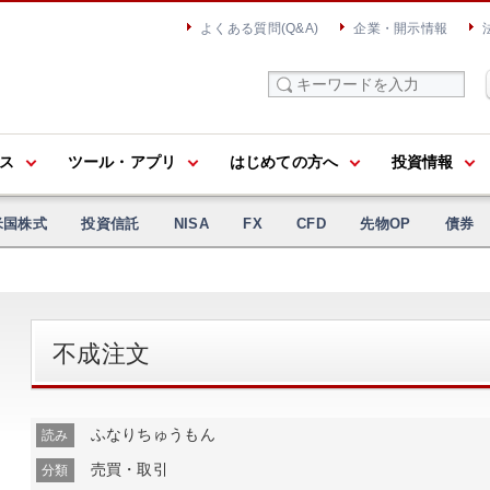
よくある質問(Q&A)
企業・開示情報
ス
ツール・アプリ
はじめての方へ
投資情報
米国株式
投資信託
NISA
FX
CFD
先物OP
債券
不成注文
ふなりちゅうもん
読み
売買・取引
分類