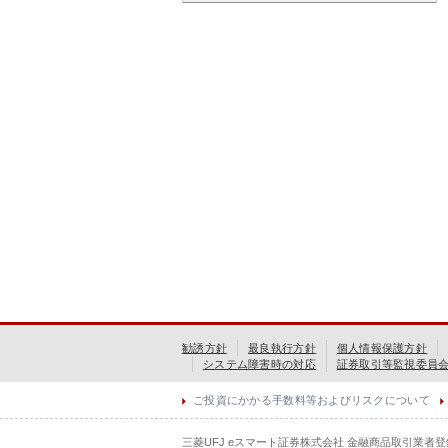
勧誘方針
最良執行方針
個人情報保護方針
システム障害時の対応
証券取引等監視委員
ご投資にかかる手数料等およびリスクについて
三菱UFJ eスマート証券株式会社 金融商品取引業者