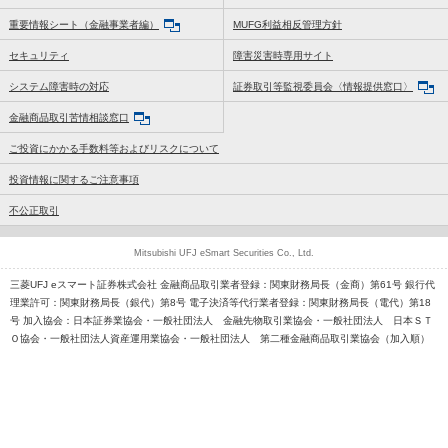
重要情報シート（金融事業者編）
MUFG利益相反管理方針
セキュリティ
障害災害時専用サイト
システム障害時の対応
証券取引等監視委員会〈情報提供窓口〉
金融商品取引苦情相談窓口
ご投資にかかる手数料等およびリスクについて
投資情報に関するご注意事項
不公正取引
Mitsubishi UFJ eSmart Securities Co., Ltd.
三菱UFJ eスマート証券株式会社 金融商品取引業者登録：関東財務局長（金商）第61号 銀行代
理業許可：関東財務局長（銀代）第8号 電子決済等代行業者登録：関東財務局長（電代）第18
号 加入協会：日本証券業協会・一般社団法人 金融先物取引業協会・一般社団法人 日本ＳＴ
Ｏ協会・一般社団法人資産運用業協会・一般社団法人 第二種金融商品取引業協会（加入順）