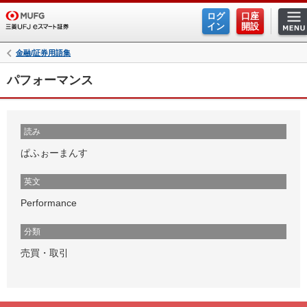
ログ
口座
イン
開設
金融/証券用語集
パフォーマンス
読み
ぱふぉーまんす
英文
Performance
分類
売買・取引