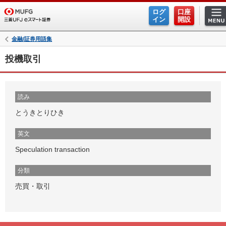
ログ
口座
イン
開設
金融/証券用語集
投機取引
読み
とうきとりひき
英文
Speculation transaction
分類
売買・取引