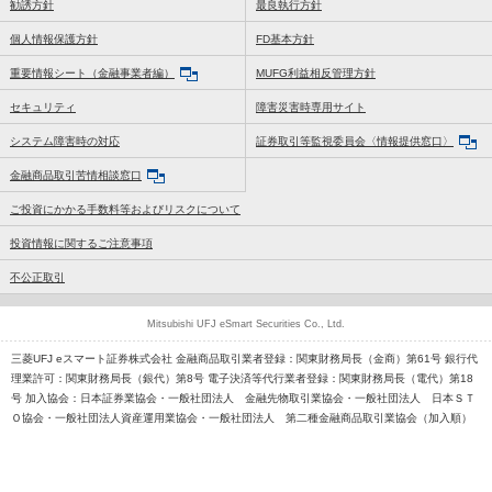
勧誘方針
最良執行方針
個人情報保護方針
FD基本方針
重要情報シート（金融事業者編）
MUFG利益相反管理方針
セキュリティ
障害災害時専用サイト
システム障害時の対応
証券取引等監視委員会〈情報提供窓口〉
金融商品取引苦情相談窓口
ご投資にかかる手数料等およびリスクについて
投資情報に関するご注意事項
不公正取引
Mitsubishi UFJ eSmart Securities Co., Ltd.
三菱UFJ eスマート証券株式会社 金融商品取引業者登録：関東財務局長（金商）第61号 銀行代
理業許可：関東財務局長（銀代）第8号 電子決済等代行業者登録：関東財務局長（電代）第18
号 加入協会：日本証券業協会・一般社団法人 金融先物取引業協会・一般社団法人 日本ＳＴ
Ｏ協会・一般社団法人資産運用業協会・一般社団法人 第二種金融商品取引業協会（加入順）