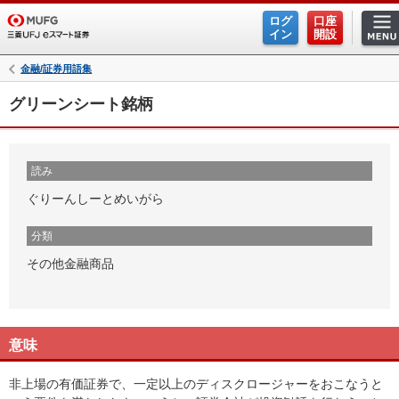
ログ
口座
イン
開設
金融/証券用語集
グリーンシート銘柄
読み
ぐりーんしーとめいがら
分類
その他金融商品
意味
非上場の有価証券で、一定以上のディスクロージャーをおこなうと