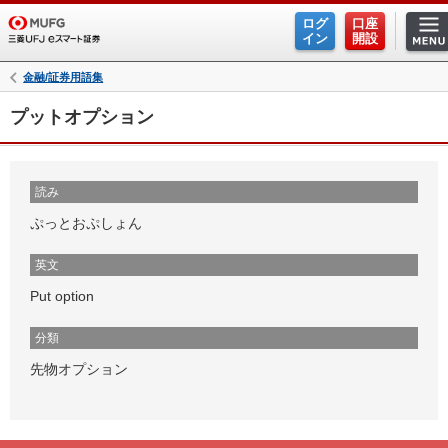
ログ
口座
イン
開設
金融/証券用語集
プットオプション
読み
ぷっとおぷしょん
英文
Put option
分類
先物オプション