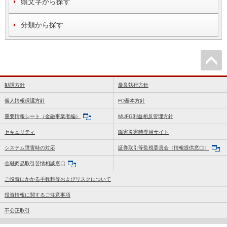
頭文字から探す
分類から探す
勧誘方針
最良執行方針
個人情報保護方針
FD基本方針
重要情報シート（金融事業者編）
MUFG利益相反管理方針
セキュリティ
障害災害時専用サイト
システム障害時の対応
証券取引等監視委員会〈情報提供窓口〉
金融商品取引苦情相談窓口
ご投資にかかる手数料等およびリスクについて
投資情報に関するご注意事項
不公正取引