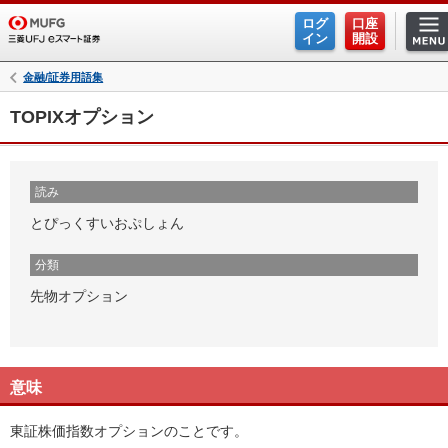
ログ
口座
イン
開設
金融/証券用語集
TOPIXオプション
読み
とぴっくすいおぷしょん
分類
先物オプション
意味
東証株価指数オプションのことです。