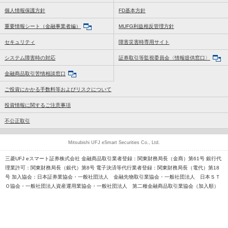
個人情報保護方針
FD基本方針
重要情報シート（金融事業者編）
MUFG利益相反管理方針
セキュリティ
障害災害時専用サイト
システム障害時の対応
証券取引等監視委員会〈情報提供窓口〉
金融商品取引苦情相談窓口
ご投資にかかる手数料等およびリスクについて
投資情報に関するご注意事項
不公正取引
Mitsubishi UFJ eSmart Securities Co., Ltd.
三菱UFJ eスマート証券株式会社 金融商品取引業者登録：関東財務局長（金商）第61号 銀行代
理業許可：関東財務局長（銀代）第8号 電子決済等代行業者登録：関東財務局長（電代）第18
号 加入協会：日本証券業協会・一般社団法人 金融先物取引業協会・一般社団法人 日本ＳＴ
Ｏ協会・一般社団法人資産運用業協会・一般社団法人 第二種金融商品取引業協会（加入順）