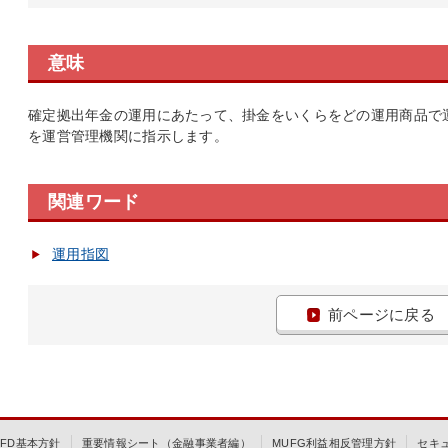
意味
確定拠出年金の運用にあたって、掛金をいくらをどの運用商品で
を運営管理機関に指示します。
関連ワード
運用指図
前ページに戻る
FD基本方針
重要情報シート（金融事業者編）
MUFG利益相反管理方針
セキ