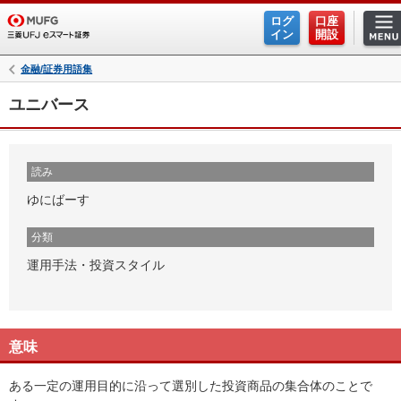
ログ
口座
イン
開設
金融/証券用語集
ユニバース
読み
ゆにばーす
分類
運用手法・投資スタイル
意味
ある一定の運用目的に沿って選別した投資商品の集合体のことで