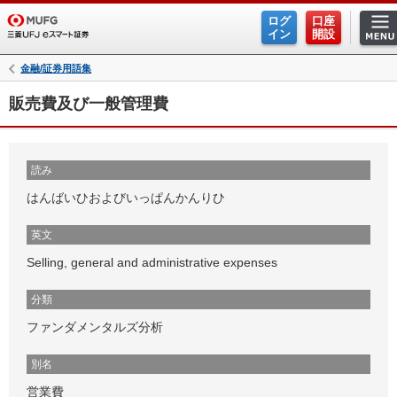
ログ
口座
イン
開設
金融/証券用語集
販売費及び一般管理費
読み
はんばいひおよびいっぱんかんりひ
英文
Selling, general and administrative expenses
分類
ファンダメンタルズ分析
別名
営業費