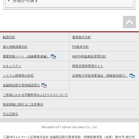
分類から探す
勧誘方針
最良執行方針
個人情報保護方針
FD基本方針
重要情報シート（金融事業者編）
MUFG利益相反管理方針
セキュリティ
障害災害時専用サイト
システム障害時の対応
証券取引等監視委員会〈情報提供窓口〉
金融商品取引苦情相談窓口
ご投資にかかる手数料等およびリスクについて
投資情報に関するご注意事項
不公正取引
Mitsubishi UFJ eSmart Securities Co., Ltd.
三菱UFJ eスマート証券株式会社 金融商品取引業者登録：関東財務局長（金商）第61号 銀行代