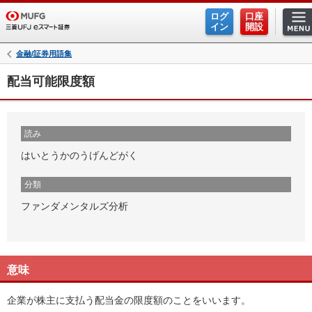
ログ
口座
イン
開設
金融/証券用語集
配当可能限度額
読み
はいとうかのうげんどがく
分類
ファンダメンタルズ分析
意味
企業が株主に支払う配当金の限度額のことをいいます。