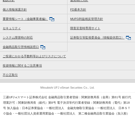
勧誘方針
最良執行方針
個人情報保護方針
FD基本方針
重要情報シート（金融事業者編）
MUFG利益相反管理方針
セキュリティ
障害災害時専用サイト
システム障害時の対応
証券取引等監視委員会〈情報提供窓口〉
金融商品取引苦情相談窓口
ご投資にかかる手数料等およびリスクについて
投資情報に関するご注意事項
不公正取引
Mitsubishi UFJ eSmart Securities Co., Ltd.
三菱UFJ eスマート証券株式会社 金融商品取引業者登録：関東財務局長（金商）第61号 銀行代
理業許可：関東財務局長（銀代）第8号 電子決済等代行業者登録：関東財務局長（電代）第18
号 加入協会：日本証券業協会・一般社団法人 金融先物取引業協会・一般社団法人 日本ＳＴ
Ｏ協会・一般社団法人資産運用業協会・一般社団法人 第二種金融商品取引業協会（加入順）