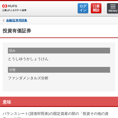
ログ
口座
イン
開設
金融/証券用語集
投資有価証券
読み
とうしゆうかしょうけん
分類
ファンダメンタルズ分析
意味
バランスシート(貸借対照表)の固定資産の部の「投資その他の資