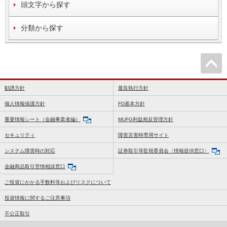
頭文字から探す
分類から探す
勧誘方針
最良執行方針
個人情報保護方針
FD基本方針
重要情報シート（金融事業者編）
MUFG利益相反管理方針
セキュリティ
障害災害時専用サイト
システム障害時の対応
証券取引等監視委員会〈情報提供窓口〉
金融商品取引苦情相談窓口
ご投資にかかる手数料等およびリスクについて
投資情報に関するご注意事項
不公正取引