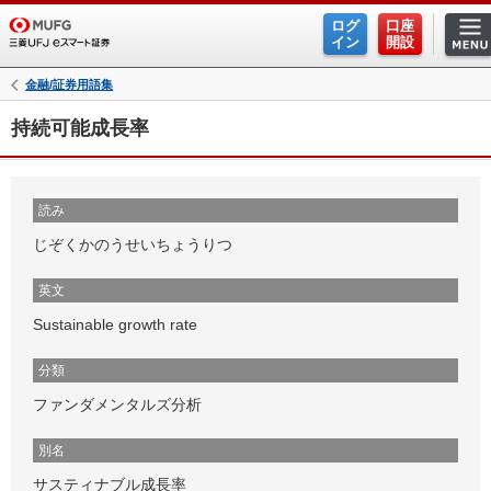
ログ
口座
イン
開設
金融/証券用語集
持続可能成長率
読み
じぞくかのうせいちょうりつ
英文
Sustainable growth rate
分類
ファンダメンタルズ分析
別名
サスティナブル成長率