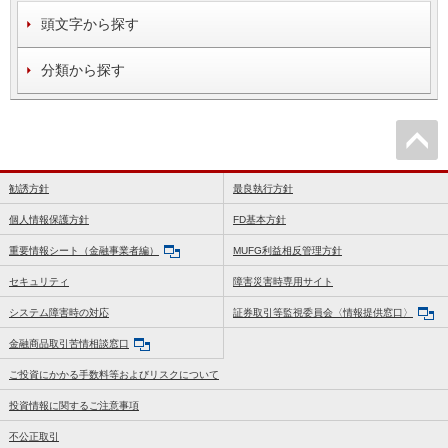
頭文字から探す
分類から探す
勧誘方針
最良執行方針
個人情報保護方針
FD基本方針
重要情報シート（金融事業者編）
MUFG利益相反管理方針
セキュリティ
障害災害時専用サイト
システム障害時の対応
証券取引等監視委員会〈情報提供窓口〉
金融商品取引苦情相談窓口
ご投資にかかる手数料等およびリスクについて
投資情報に関するご注意事項
不公正取引