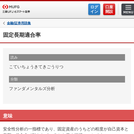
ログ
口座
イン
開設
金融/証券用語集
固定長期適合率
読み
こていちょうきてきごうりつ
分類
ファンダメンタルズ分析
意味
安全性分析の一指標であり、固定資産のうちどの程度が自己資本と