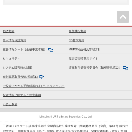
勧誘方針
最良執行方針
個人情報保護方針
FD基本方針
重要情報シート（金融事業者編）
MUFG利益相反管理方針
セキュリティ
障害災害時専用サイト
システム障害時の対応
証券取引等監視委員会〈情報提供窓口〉
金融商品取引苦情相談窓口
ご投資にかかる手数料等およびリスクについて
投資情報に関するご注意事項
不公正取引
Mitsubishi UFJ eSmart Securities Co., Ltd.
三菱UFJ eスマート証券株式会社 金融商品取引業者登録：関東財務局長（金商）第61号 銀行代
理業許可：関東財務局長（銀代）第8号 電子決済等代行業者登録：関東財務局長（電代）第18